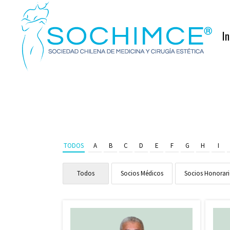
In
TODOS
A
B
C
D
E
F
G
H
I
Todos
Socios Médicos
Socios Honorar