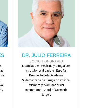
ÉS
DR. JULIO FERREIRA
SOCIO HONORARIO
e
Licenciado en Medicina y Cirugía con
dad
su título revalidado en España.
o de
Presidente de la Academia
a
Sudamericana de Cirugía Cosmética.
va
Miembro y examinador del
al.
International Board of Cosmetic
Surgery