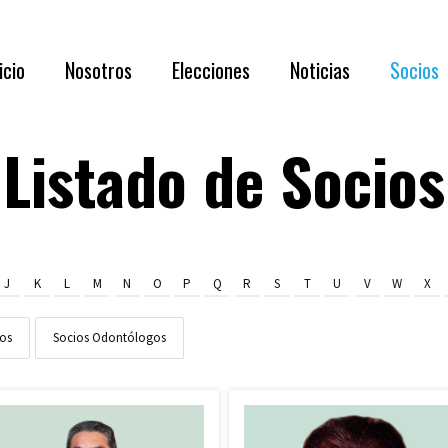
Acerca de N
icio
Nosotros
Elecciones
Noticias
Socios
Directorio 
Documentaci
Listado de Socios
Acerca de Nosotros
RESULTADOS
Requisi
Directorio 2026 – 2028
Asamblea
Benefic
Documentación oportuna y relevante
Lis
J
K
L
M
N
O
P
Q
R
S
T
U
V
W
X
Capítul
ios
Socios Odontólogos
Membre
Formul