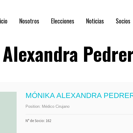
Acerca de N
icio
Nosotros
Elecciones
Noticias
Socios
Directorio 
Documentaci
 Alexandra Pedrer
Acerca de Nosotros
RESULTADOS
Requisi
Directorio 2026 – 2028
Asamblea
Benefic
Documentación oportuna y relevante
Listado
Capítul
MÓNIKA ALEXANDRA PEDRER
Membre
Position:
Médico Cirujano
Formul
N° de Socio: 162