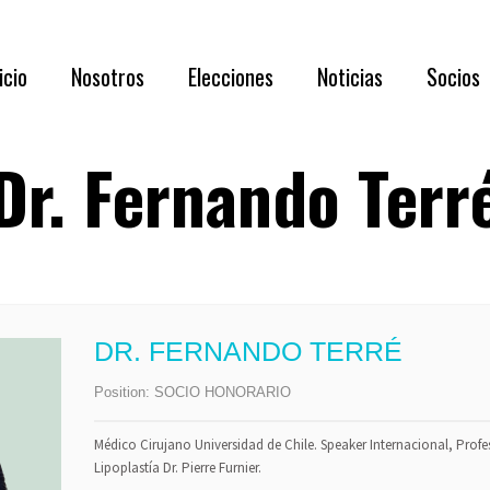
Acerca de N
icio
Nosotros
Elecciones
Noticias
Socios
Directorio 
Documentaci
Dr. Fernando Terr
Acerca de Nosotros
RESULTADOS
Requisi
Directorio 2026 – 2028
Asamblea
Benefic
Documentación oportuna y relevante
Listado
Capítul
DR. FERNANDO TERRÉ
Membre
Position:
SOCIO HONORARIO
Formul
Médico Cirujano Universidad de Chile. Speaker Internacional, Profe
Lipoplastía Dr. Pierre Furnier.