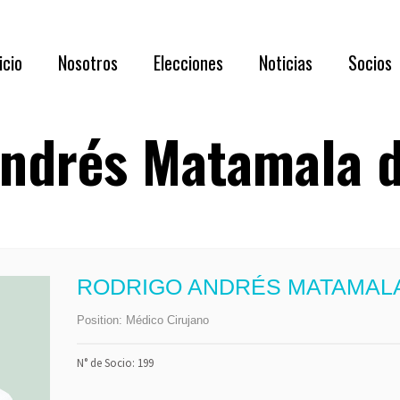
Acerca de N
icio
Nosotros
Elecciones
Noticias
Socios
Directorio 
Documentaci
ndrés Matamala d
Acerca de Nosotros
RESULTADOS
Requisi
Directorio 2026 – 2028
Asamblea
Benefic
Documentación oportuna y relevante
Listado
Capítul
RODRIGO ANDRÉS MATAMALA
Membre
Position:
Médico Cirujano
Formul
N° de Socio: 199