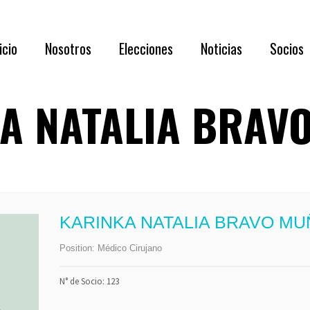
Acerca de N
icio
Nosotros
Elecciones
Noticias
Socios
Directorio 
Documentaci
A NATALIA BRAV
Acerca de Nosotros
RESULTADOS
Requisi
Directorio 2026 – 2028
Asamblea
Benefic
Documentación oportuna y relevante
Listado
Capítul
KARINKA NATALIA BRAVO M
Membre
Position:
Médico Cirujano
Formul
N° de Socio: 123