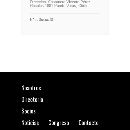
Dirección:
Costanera Vicente Pérez
Rosales 1881 Puerto Varas, Chile
N° de Socio: 36
Nosotros
Directorio
Socios
Noticias
Congreso
Contacto