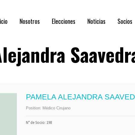
Acerca de N
icio
Nosotros
Elecciones
Noticias
Socios
Directorio 
Documentaci
lejandra Saavedr
Acerca de Nosotros
RESULTADOS
Requisi
Directorio 2026 – 2028
Asamblea
Benefic
Documentación oportuna y relevante
Listado
Capítul
PAMELA ALEJANDRA SAAVE
Membre
Position:
Médico Cirujano
Formul
N° de Socio: 198