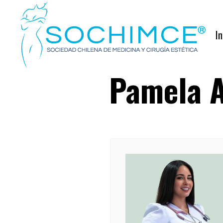
In
Pamela A