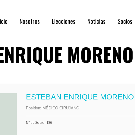
Acerca de N
icio
Nosotros
Elecciones
Noticias
Socios
Directorio 
Documentaci
ENRIQUE MOREN
Acerca de Nosotros
RESULTADOS
Requisi
Directorio 2026 – 2028
Asamblea
Benefic
Documentación oportuna y relevante
Listado
Capítul
ESTEBAN ENRIQUE MORENO
Membre
Position:
MÉDICO CIRUJANO
Formul
N° de Socio: 186