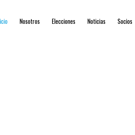
Acerca de N
icio
Nosotros
Elecciones
Noticias
Socios
Directorio 
Documentaci
Acerca de Nosotros
RESULTADOS
Requisi
Directorio 2026 – 2028
Asamblea
Benefic
Documentación oportuna y relevante
Listado
Capítul
Membre
Formul