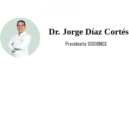
VER AQUÍ
Dra. Zaidany Reyes
Vicepresidente SOCHIMCE