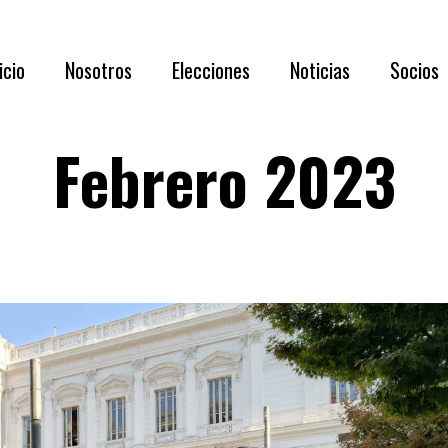
Acerca de N
icio
Nosotros
Elecciones
Noticias
Socios
Directorio 
Documentaci
Febrero 2023
Acerca de Nosotros
RESULTADOS
Requisi
Directorio 2026 – 2028
Asamblea
Benefic
Documentación oportuna y relevante
Listado
Capítul
Membre
Formul