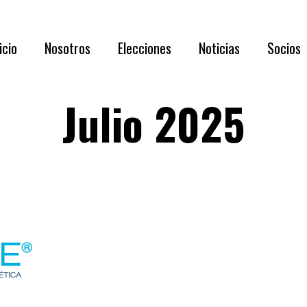
Acerca de N
icio
Nosotros
Elecciones
Noticias
Socios
Directorio 
Documentaci
Julio 2025
Acerca de Nosotros
RESULTADOS
Requisi
Directorio 2026 – 2028
Asamblea
Benefic
Documentación oportuna y relevante
Listado
Capítul
Membre
Formul