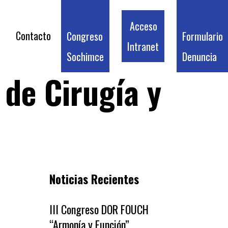
osotros
RESULTADOS
Requisitos de Inscripción
Acceso
Contacto
Congreso
Formulario
2026 – 2028
Asamblea
Beneficios Socios
Intranet
Sochimce
Denuncia
ón oportuna y relevante
Listado de Socios
de Cirugía y
Capítulos Profesionales
tos de Inscripción
Membresías 2026
ios Socios
Formulario Denuncia
 de Socios
os Profesionales
Noticias Recientes
sías 2026
ario Denuncia
III Congreso DOR FOUCH
“Armonía y Función”