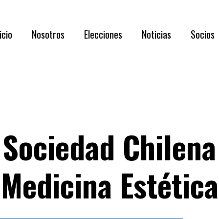
Acerca de N
icio
Nosotros
Elecciones
Noticias
Socios
Directorio 
Documentaci
Acerca de Nosotros
RESULTADOS
Requisi
Directorio 2026 – 2028
Asamblea
Benefic
Documentación oportuna y relevante
Listado
Sociedad Chilena 
Capítul
Medicina Estética
Membre
Formul