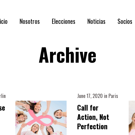
Acerca de N
icio
Nosotros
Elecciones
Noticias
Socios
Directorio 
Documentaci
Archive
Acerca de Nosotros
RESULTADOS
Requisi
Directorio 2026 – 2028
Asamblea
Benefic
Documentación oportuna y relevante
Listado
Capítul
rlin
June 17, 2020
in
Paris
Membre
se
Call for
Action, Not
Formul
Perfection